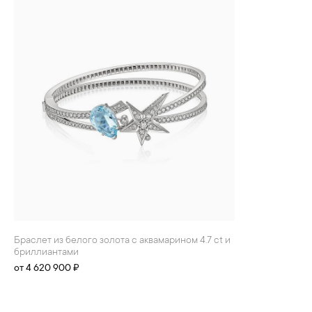
БРАСЛЕТЫ
ИНТЕРЬЕР
ДЕТЯМ
АКСЕССУАРЫ И
СУВЕНИРЫ
МУЖЧИНАМ
ХРУСТАЛЬ И ФАРФОР
Браслет из белого золота с аквамарином 4.7 ct и
бриллиантами
от 4 620 900 ₽