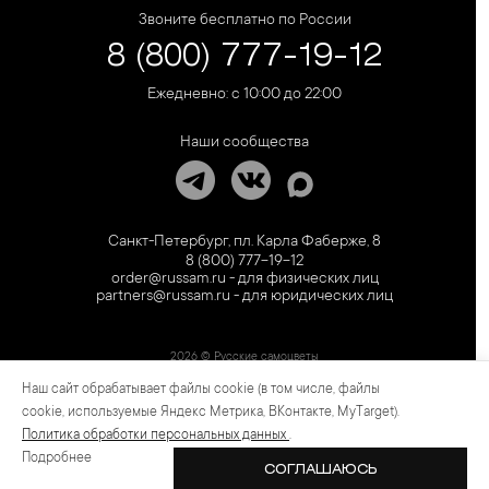
Звоните бесплатно по России
8 (800) 777-19-12
Ежедневно: с 10:00 до 22:00
Наши сообщества
Санкт-Петербург, пл. Карла Фаберже, 8
8 (800) 777-19-12
order@russam.ru - для физических лиц
partners@russam.ru - для юридических лиц
2026 © Русские самоцветы
Наш сайт обрабатывает файлы cookie (в том числе, файлы
Предложение не является публичной офертой. Цены на сайте и в розничной сети
могут отличаться. Информация на сайте о товаре носит рекламный характер и
cookie, используемые Яндекс Метрика, ВКонтакте, MyTarget).
расценивается как приглашение делать оферты на основании п.1 ст. 437
Политика обработки персональных данных
.
Гражданского кодекса РФ.
Подробнее
СОГЛАШАЮСЬ