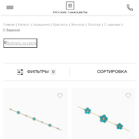
Главная
Каталог
Украшения
Браслеты
Женские
Золотые
С камнями
С бирюзой
Выбрать на карте
ФИЛЬТРЫ
СОРТИРОВКА
0