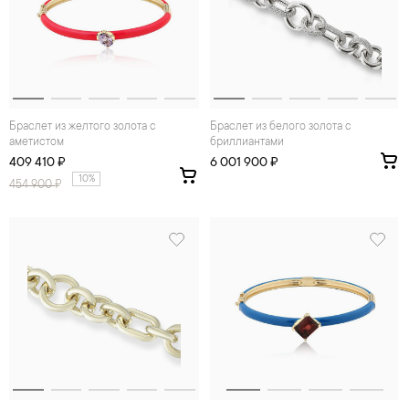
Браслет из желтого золота с
Браслет из белого золота с
аметистом
бриллиантами
409 410 ₽
6 001 900 ₽
10%
454 900
₽