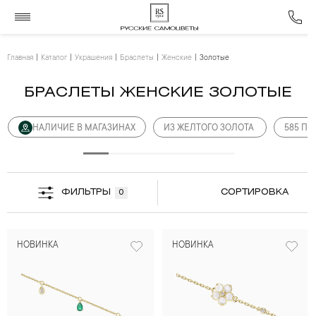
Главная
Каталог
Украшения
Браслеты
Женские
Золотые
БРАСЛЕТЫ ЖЕНСКИЕ ЗОЛОТЫЕ
НАЛИЧИЕ В МАГАЗИНАХ
ИЗ ЖЕЛТОГО ЗОЛОТА
585 ПР
ФИЛЬТРЫ
СОРТИРОВКА
0
НОВИНКА
НОВИНКА