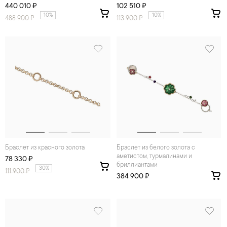
440 010 ₽
102 510 ₽
10%
10%
488 900
₽
113 900
₽
Браслет из красного золота
Браслет из белого золота с
аметистом, турмалинами и
78 330 ₽
бриллиантами
30%
111 900
₽
384 900 ₽