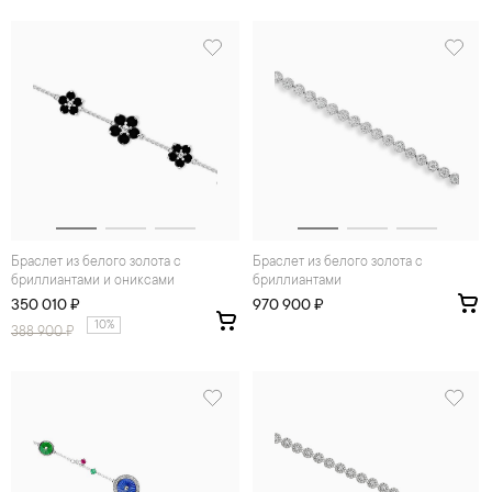
Браслет из белого золота с
Браслет из белого золота с
бриллиантами и ониксами
бриллиантами
350 010 ₽
970 900 ₽
10%
388 900
₽