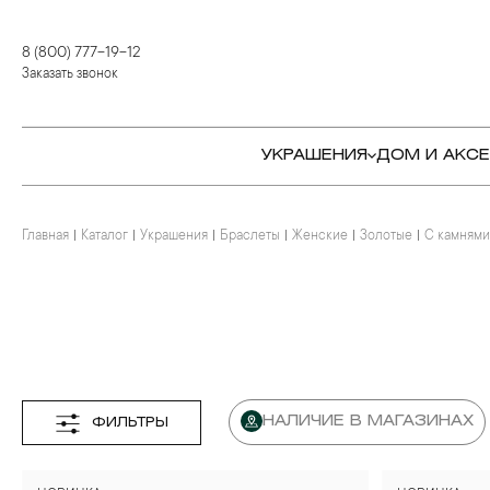
8 (800) 777-19-12
Заказать звонок
УКРАШЕНИЯ
ДОМ И АКС
Главная
Каталог
Украшения
Браслеты
Женские
Золотые
С камнями
КОЛЬЦА
СТОЛОВЫЕ ПРИБОРЫ
КОЛЬЦА
СЕРЬГИ
СЕРВИРОВКА СТОЛА
СЕРЬГИ
ПОДВЕСКИ И КРЕСТЫ
ДЛЯ ЧАЯ
БРАСЛЕТЫ
БРОШИ
ДЛЯ КОФЕ
КОЛЬЕ И ПОДВЕСКИ
КОЛЬЕ
БАР
БРОШИ
НАЛИЧИЕ В МАГАЗИНАХ
ФИЛЬТРЫ
ЦЕПИ
ДЕТЯМ
КАМНЕРЕЗНОЕ
ИСКУССТВО