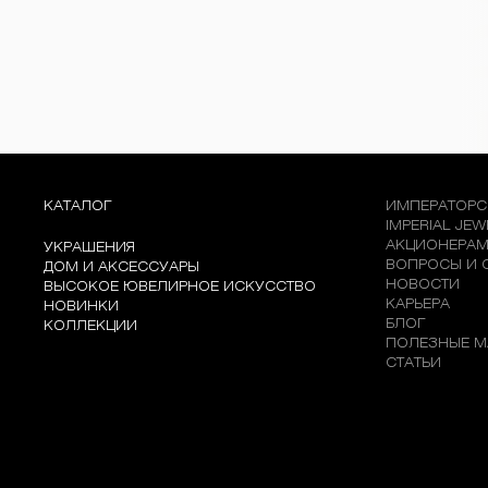
КАТАЛОГ
ИМПЕРАТОРС
IMPERIAL JE
АКЦИОНЕРА
УКРАШЕНИЯ
ВОПРОСЫ И 
ДОМ И АКСЕССУАРЫ
НОВОСТИ
ВЫСОКОЕ ЮВЕЛИРНОЕ ИСКУССТВО
КАРЬЕРА
НОВИНКИ
БЛОГ
КОЛЛЕКЦИИ
ПОЛЕЗНЫЕ М
СТАТЬИ