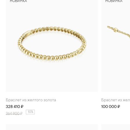
НОВИНКА
НОВИНКА
БРАСЛЕТЫ
ИНТЕРЬЕР
ДЕТЯМ
АКСЕССУАРЫ И
СУВЕНИРЫ
МУЖЧИНАМ
ХРУСТАЛЬ И ФАРФОР
Браслет из желтого золота
Браслет из же
328 410 ₽
100 000 ₽
10%
364 900
₽