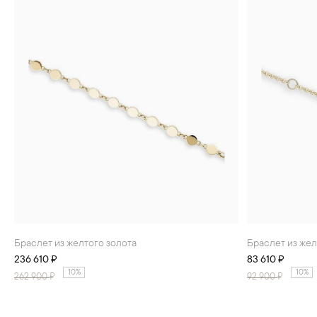
Браслет из желтого золота
Браслет из же
236 610 ₽
83 610 ₽
10%
10%
262 900
₽
92 900
₽