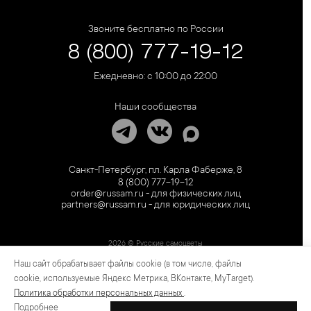
Звоните бесплатно по России
8 (800) 777-19-12
Ежедневно: с 10:00 до 22:00
Наши сообщества
Санкт-Петербург, пл. Карла Фаберже, 8
8 (800) 777-19-12
order@russam.ru - для физических лиц
partners@russam.ru - для юридических лиц
2026 © Русские самоцветы
Наш сайт обрабатывает файлы cookie (в том числе, файлы
Предложение не является публичной офертой. Цены на сайте и в розничной сети
могут отличаться. Информация на сайте о товаре носит рекламный характер и
cookie, используемые Яндекс Метрика, ВКонтакте, MyTarget).
расценивается как приглашение делать оферты на основании п.1 ст. 437
Политика обработки персональных данных
.
Гражданского кодекса РФ.
Подробнее