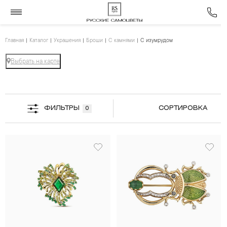
Главная
Каталог
Украшения
Броши
С камнями
С изумрудом
Выбрать на карте
ФИЛЬТРЫ
СОРТИРОВКА
0