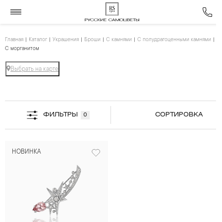
Главная
Каталог
Украшения
Броши
С камнями
С полудрагоценными камнями
С морганитом
Выбрать на карте
ФИЛЬТРЫ
СОРТИРОВКА
0
НОВИНКА