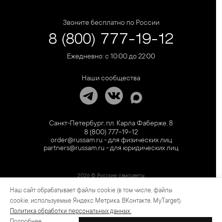
Звоните бесплатно по России
8 (800) 777-19-12
Ежедневно: с 10:00 до 22:00
Наши сообщества
Санкт-Петербург, пл. Карла Фаберже, 8
8 (800) 777-19-12
order@russam.ru - для физических лиц
partners@russam.ru - для юридических лиц
2026 © Русские самоцветы
Наш сайт обрабатывает файлы cookie (в том числе, файлы
Предложение не является публичной офертой. Цены на сайте и в розничной сети
могут отличаться. Информация на сайте о товаре носит рекламный характер и
cookie, используемые Яндекс Метрика, ВКонтакте, MyTarget).
расценивается как приглашение делать оферты на основании п.1 ст. 437
Политика обработки персональных данных
.
Гражданского кодекса РФ.