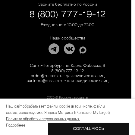
Звоните бесплатно по России
8 (800) 777-19-12
Ежедневно: с 10:00 до 22:00
Наши сообщества
Санкт-Петербург, пл. Карла Фаберже, 8
8 (800) 777-19-12
order@russam.ru - для физических лиц
partners@russam.ru - для юридических лиц
2026 © Русские самоцветы
Наш сайт обрабатывает файлы cookie (в том числе, файлы
Предложение не является публичной офертой. Цены на сайте и в розничной сети
могут отличаться. Информация на сайте о товаре носит рекламный характер и
cookie, используемые Яндекс Метрика, ВКонтакте, MyTarget).
расценивается как приглашение делать оферты на основании п.1 ст. 437
Политика обработки персональных данных
.
Гражданского кодекса РФ.
Подробнее
СОГЛАШАЮСЬ