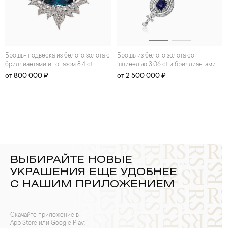
брошь- подвеска из белого золота с
Брошь из белого золота со
бриллиантами и топазом 8.4 ct
шпинелью 3.06 ct и бриллиантами
от 800 000 ₽
от 2 500 000 ₽
ВЫБИРАЙТЕ НОВЫЕ
УКРАШЕНИЯ ЕЩЕ УДОБНЕЕ
С НАШИМ ПРИЛОЖЕНИЕМ
Скачайте приложение в
App Store или Google Play: