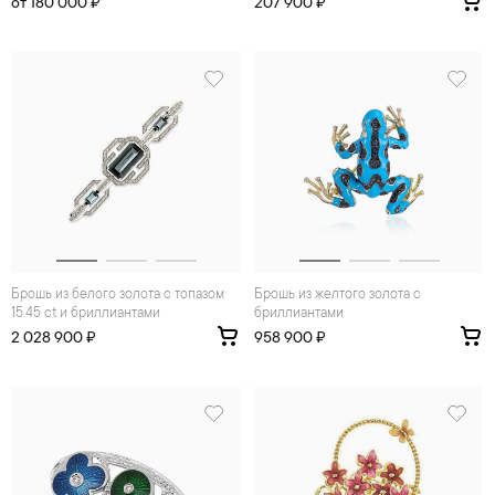
от 180 000 ₽
207 900 ₽
Брошь из белого золота с топазом
Брошь из желтого золота с
15.45 ct и бриллиантами
бриллиантами
2 028 900 ₽
958 900 ₽