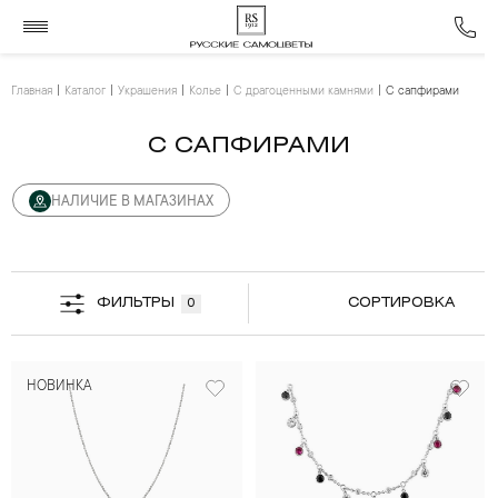
Главная
Каталог
Украшения
Колье
С драгоценными камнями
С сапфирами
С САПФИРАМИ
НАЛИЧИЕ В МАГАЗИНАХ
ФИЛЬТРЫ
СОРТИРОВКА
0
НОВИНКА