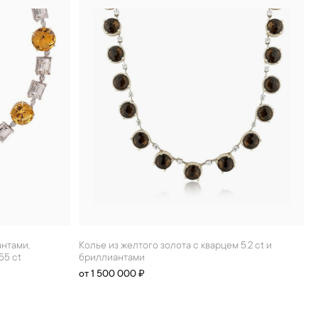
Колье из желтого золота с кварцем 5.2 ct и
55 ct
бриллиантами
от 1 500 000 ₽