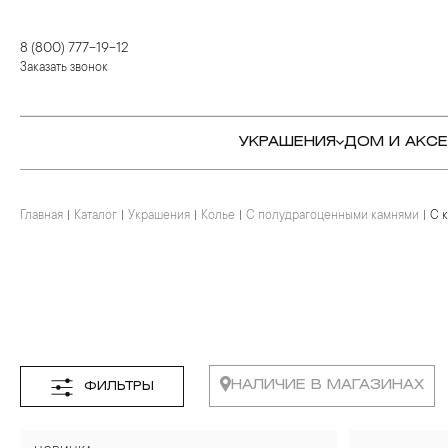
8 (800) 777-19-12
Заказать звонок
УКРАШЕНИЯ
ДОМ И АКС
Главная
Каталог
Украшения
Колье
С полудрагоценными камнями
С 
КОЛЬЦА
СТОЛОВЫЕ ПРИБОРЫ
КОЛЬЦА
СЕРЬГИ
СЕРВИРОВКА СТОЛА
СЕРЬГИ
ПОДВЕСКИ И КРЕСТЫ
ДЛЯ ЧАЯ
БРАСЛЕТЫ
БРОШИ
ДЛЯ КОФЕ
КОЛЬЕ И ПОДВЕСКИ
КОЛЬЕ
БАР
БРОШИ
НАЛИЧИЕ В МАГАЗИНАХ
ФИЛЬТРЫ
ЦЕПИ
ДЕТЯМ
КАМНЕРЕЗНОЕ
ИСКУССТВО