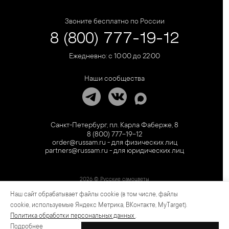
Звоните бесплатно по России
8 (800) 777-19-12
Ежедневно: с 10:00 до 22:00
Наши сообщества
Санкт-Петербург, пл. Карла Фаберже, 8
8 (800) 777-19-12
order@russam.ru - для физических лиц
partners@russam.ru - для юридических лиц
2026 © Русские самоцветы
Наш сайт обрабатывает файлы cookie (в том числе, файлы
Предложение не является публичной офертой. Цены на сайте и в розничной сети
могут отличаться. Информация на сайте о товаре носит рекламный характер и
cookie, используемые Яндекс Метрика, ВКонтакте, MyTarget).
расценивается как приглашение делать оферты на основании п.1 ст. 437
Политика обработки персональных данных
.
Гражданского кодекса РФ.
Подробнее