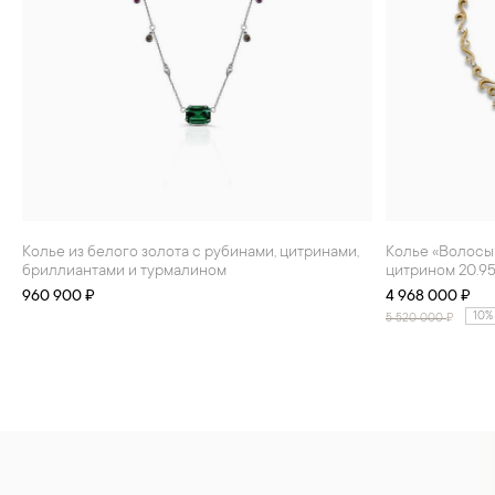
Колье из белого золота с рубинами, цитринами,
Колье «Волосы Венеры» из желтого золота с
бриллиантами и турмалином
цитрином 20.95
960 900 ₽
4 968 000 ₽
10%
5 520 000
₽