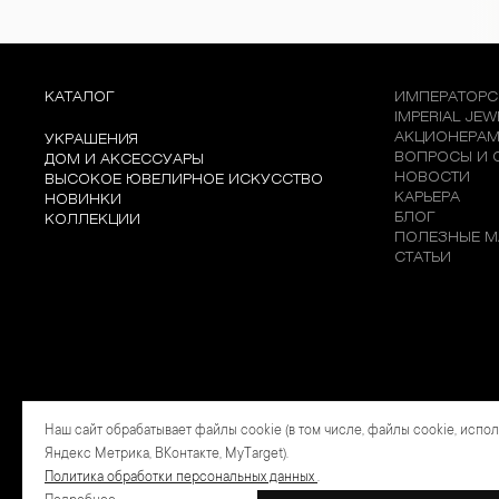
КАТАЛОГ
ИМПЕРАТОРС
IMPERIAL JE
АКЦИОНЕРА
УКРАШЕНИЯ
ВОПРОСЫ И 
ДОМ И АКСЕССУАРЫ
НОВОСТИ
ВЫСОКОЕ ЮВЕЛИРНОЕ ИСКУССТВО
КАРЬЕРА
НОВИНКИ
БЛОГ
КОЛЛЕКЦИИ
ПОЛЕЗНЫЕ М
СТАТЬИ
Наш сайт обрабатывает файлы cookie (в том числе, файлы cookie, испо
Яндекс Метрика, ВКонтакте, MyTarget).
Политика обработки персональных данных
.