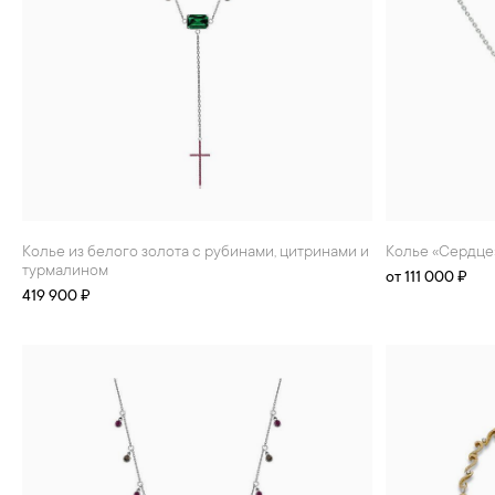
БРАСЛЕТЫ
ИНТЕРЬЕР
ДЕТЯМ
АКСЕССУАРЫ И
СУВЕНИРЫ
МУЖЧИНАМ
ХРУСТАЛЬ И ФАРФОР
Колье из белого золота с рубинами, цитринами и
Колье «Сердце
турмалином
от 111 000 ₽
419 900 ₽