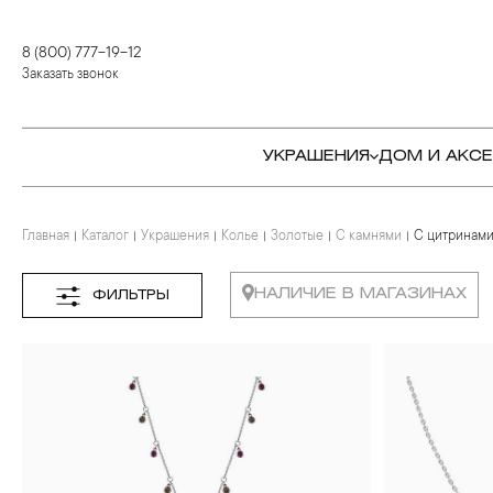
8 (800) 777-19-12
Заказать звонок
УКРАШЕНИЯ
ДОМ И АКС
Главная
Каталог
Украшения
Колье
Золотые
С камнями
С цитринам
КОЛЬЦА
СТОЛОВЫЕ ПРИБОРЫ
КОЛЬЦА
СЕРЬГИ
СЕРВИРОВКА СТОЛА
СЕРЬГИ
НАЛИЧИЕ В МАГАЗИНАХ
ФИЛЬТРЫ
ПОДВЕСКИ И КРЕСТЫ
ДЛЯ ЧАЯ
БРАСЛЕТЫ
БРОШИ
ДЛЯ КОФЕ
КОЛЬЕ И ПОДВЕСКИ
КОЛЬЕ
БАР
БРОШИ
ЦЕПИ
ДЕТЯМ
КАМНЕРЕЗНОЕ
ИСКУССТВО