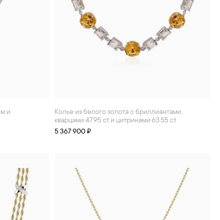
Колье из белого золота с бриллиантами,
кварцами 47.95 ct и цитринами 63.55 ct
5 367 900 ₽