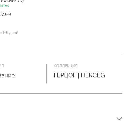
в наличии в 3)
латно
выдачи
й
з 1-5 дней
ИЯ
КОЛЛЕКЦИЯ
вание
ГЕРЦОГ | HERCEG