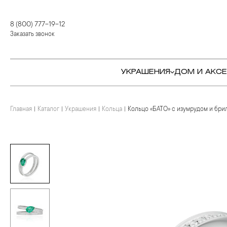
8 (800) 777-19-12
Заказать звонок
УКРАШЕНИЯ
ДОМ И АКС
Главная
Каталог
Украшения
Кольца
Кольцо «БАТО» с изумрудом и бри
КОЛЬЦА
СТОЛОВЫЕ ПРИБОРЫ
КОЛЬЦА
СЕРЬГИ
СЕРВИРОВКА СТОЛА
СЕРЬГИ
ПОДВЕСКИ И КРЕСТЫ
ДЛЯ ЧАЯ
БРАСЛЕТЫ
БРОШИ
ДЛЯ КОФЕ
КОЛЬЕ И ПОДВЕСКИ
КОЛЬЕ
БАР
БРОШИ
ЦЕПИ
ДЕТЯМ
КАМНЕРЕЗНОЕ
ИСКУССТВО