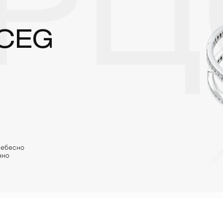
РЦ
RCEG
небесно
нно