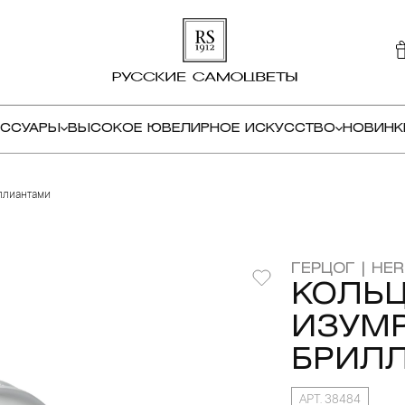
ЕССУАРЫ
ВЫСОКОЕ ЮВЕЛИРНОЕ ИСКУССТВО
НОВИНК
ллиантами
ГЕРЦОГ | HE
КОЛЬЦ
ИЗУМ
БРИЛ
АРТ. 38484