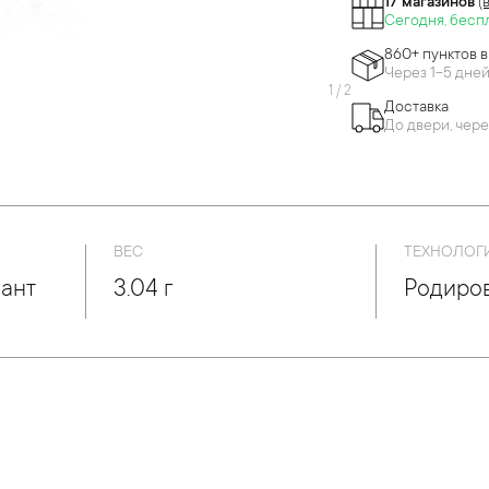
17 магазинов
(
Сегодня, бесп
860+ пунктов 
Через 1-5 дне
1
/
2
Доставка
До двери, чере
ВЕС
ТЕХНОЛОГ
иант
3.04 г
Родиро