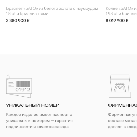
Браслет «БАТО» из белого золота с изумрудом
Колье «БАТО» из белого золота с изумрудом
1.8 ct и бриллиантами
1.98 ct и брилл
3 380 900 ₽
8 019 900 ₽
УНИКАЛЬНЫЙ НОМЕР
ФИРМЕННА
Каждое изделие имеет паспорт с
Фирменная упа
уникальным номером — гарантия
составе метал
подлинности и качества завода.
доплат, в кажд