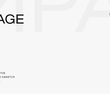
РА
AGE
тов.
 кажется,
.