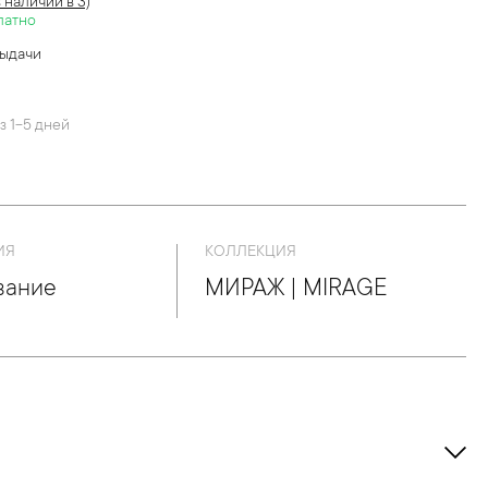
в наличии в 3)
латно
выдачи
й
з 1-5 дней
ИЯ
КОЛЛЕКЦИЯ
вание
МИРАЖ | MIRAGE