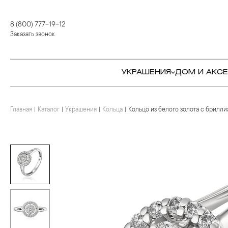
8 (800) 777-19-12
Заказать звонок
УКРАШЕНИЯ
ДОМ И АКС
Главная
Каталог
Украшения
Кольца
Кольцо из белого золота с брилл
КОЛЬЦА
СТОЛОВЫЕ ПРИБОРЫ
КОЛЬЦА
СЕРЬГИ
СЕРВИРОВКА СТОЛА
СЕРЬГИ
ПОДВЕСКИ И КРЕСТЫ
ДЛЯ ЧАЯ
БРАСЛЕТЫ
БРОШИ
ДЛЯ КОФЕ
КОЛЬЕ И ПОДВЕСКИ
КОЛЬЕ
БАР
БРОШИ
ЦЕПИ
ДЕТЯМ
КАМНЕРЕЗНОЕ
ИСКУССТВО