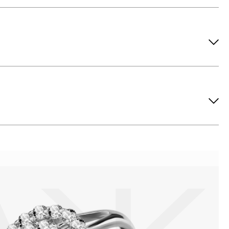
ов рекомендуется снимать во время занятий спортом, при
метических средств. Современные косметические средства
йствия серы покрываются коричневыми пятнами.Кроме того,
си жира и пыли часто разбалтываются и ломаются замки на
или оставить на нем царапины. Изделия с бриллиантами
 изделия. Также высокую влажность плохо переносят жемчуг,
ой или замшевой салфеткой.