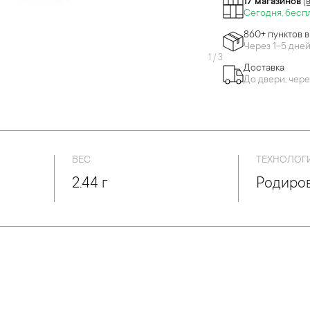
17 магазинов
(
Сегодня, бесп
860+ пунктов 
Через 1-5 дне
1
/
3
Доставка
До двери, чере
ВЕС
ТЕХНОЛОГ
2.44 г
Родиро