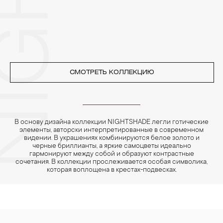
реже одного раза в месяц, а также регулярно протирать их
фланелевой или замшевой салфеткой.
СМОТРЕТЬ КОЛЛЕКЦИЮ
В основу дизайна коллекции NIGHTSHADE легли готические
элементы, авторски интерпретированные в современном
видении. В украшениях комбинируются белое золото и
черные бриллианты, а яркие самоцветы идеально
гармонируют между собой и образуют контрастные
сочетания. В коллекции прослеживается особая символика,
которая воплощена в крестах-подвесках.