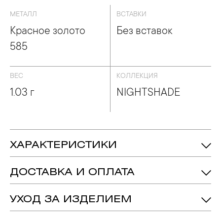
МЕТАЛЛ
ВСТАВКИ
Красное золото
Без вставок
585
ВЕС
КОЛЛЕКЦИЯ
1.03 г
NIGHTSHADE
ХАРАКТЕРИСТИКИ
1.03 гр.
Вес:
ДОСТАВКА И ОПЛАТА
2 мм
Ширина:
19 мм
Высота:
УХОД ЗА ИЗДЕЛИЕМ
Красное Золото 585
Металл:
1. Важно помнить, что ювелирные изделия неизбежно