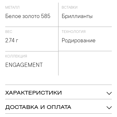
МЕТАЛЛ
ВСТАВКИ
Белое золото 585
Бриллианты
ВЕС
ТЕХНОЛОГИЯ
2.74 г
Родирование
КОЛЛЕКЦИЯ
ENGAGEMENT
ХАРАКТЕРИСТИКИ
2.74 гр.
Вес:
ДОСТАВКА И ОПЛАТА
Бриллиант - Количество: 30,
Вес:
Вставка:
0.28ct.
подробнее