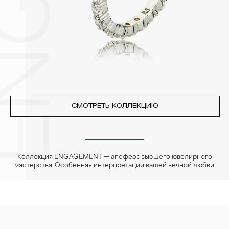
позолоченные изделия. Также высокую влажность плохо
переносят жемчуг, бирюза, малахит и янтарь.
4. Специалисты обычно рекомендуют чистить украшения не
реже одного раза в месяц, а также регулярно протирать их
фланелевой или замшевой салфеткой.
СМОТРЕТЬ КОЛЛЕКЦИЮ
Коллекция ENGAGEMENT — апофеоз высшего ювелирного
мастерства. Особенная интерпретации вашей вечной любви.