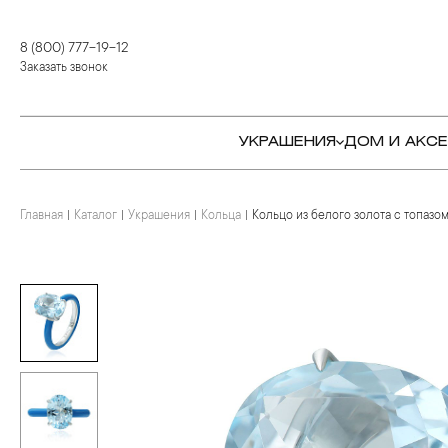
8 (800) 777-19-12
Заказать звонок
УКРАШЕНИЯ
ДОМ И АКС
Главная
Каталог
Украшения
Кольца
Кольцо из белого золота с топазо
КОЛЬЦА
СТОЛОВЫЕ ПРИБОРЫ
КОЛЬЦА
СЕРЬГИ
СЕРВИРОВКА СТОЛА
СЕРЬГИ
ПОДВЕСКИ И КРЕСТЫ
ДЛЯ ЧАЯ
БРАСЛЕТЫ
БРОШИ
ДЛЯ КОФЕ
КОЛЬЕ И ПОДВЕСКИ
КОЛЬЕ
БАР
БРОШИ
ЦЕПИ
ДЕТЯМ
КАМНЕРЕЗНОЕ
ИСКУССТВО