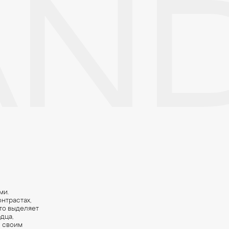
AN
е. Особенно беречь от воздействия влаги, необходимо позолоченные
реже одного раза в месяц, а также регулярно протирать их фланелев
ми.
нтрастах,
это выделяет
дца,
ы своим