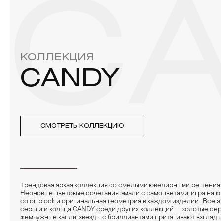
необходимо хранить отдельно от других камней.
C
3. Ни в коем случае не храните украшения в ванной комнат
бирюза, малахит и янтарь.
4. Специалисты обычно рекомендуют чистить украшения не 
КОЛЛЕКЦИЯ
CANDY
СМОТРЕТЬ КОЛЛЕКЦИЮ
Трендовая яркая коллекция со смелыми ювелирными решения
Неоновые цветовые сочетания эмали с самоцветами, игра на ко
color-block и оригинальная геометрия в каждом изделии. Все 
серьги и кольца CANDY среди других коллекций — золотые сер
жемчужные капли, звезды с бриллиантами притягивают взгляд