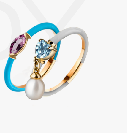
DY
 изделия. Также высокую влажность плохо переносят жемчуг,
ой или замшевой салфеткой.