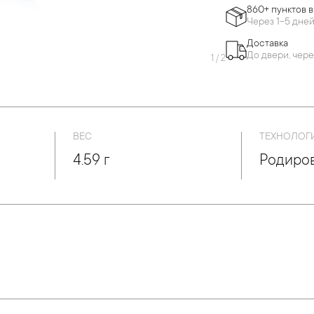
860+ пунктов 
Через 1-5 дне
Доставка
До двери, чере
1
/
2
ВЕС
ТЕХНОЛОГ
4.59 г
Родиров