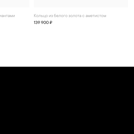
лиантами
Кольцо из белого золота с аметистом
139 900 ₽