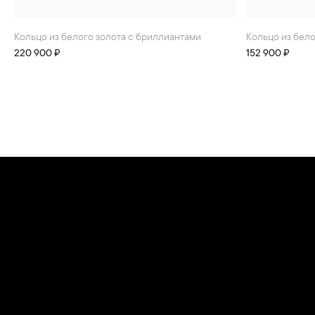
Кольцо из белого золота с бриллиантами
Кольцо из бел
220 900 ₽
152 900 ₽