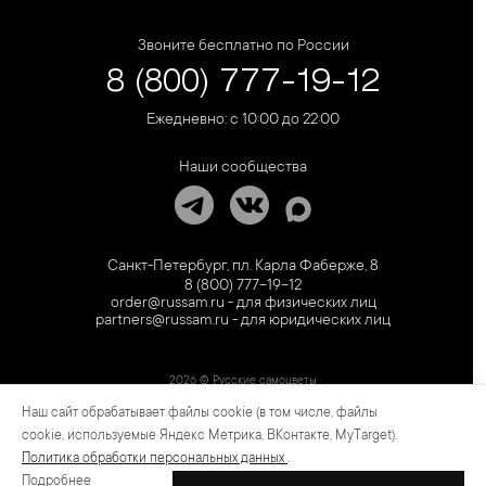
Звоните бесплатно по России
8 (800) 777-19-12
Ежедневно: с 10:00 до 22:00
Наши сообщества
Санкт-Петербург, пл. Карла Фаберже, 8
8 (800) 777-19-12
order@russam.ru - для физических лиц
partners@russam.ru - для юридических лиц
2026 © Русские самоцветы
Наш сайт обрабатывает файлы cookie (в том числе, файлы
Предложение не является публичной офертой. Цены на сайте и в розничной сети
могут отличаться. Информация на сайте о товаре носит рекламный характер и
cookie, используемые Яндекс Метрика, ВКонтакте, MyTarget).
расценивается как приглашение делать оферты на основании п.1 ст. 437
Политика обработки персональных данных
.
Гражданского кодекса РФ.
Подробнее