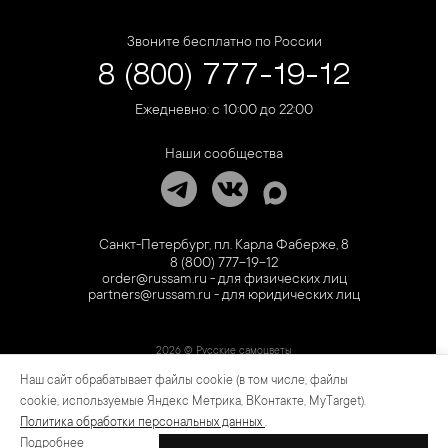
Звоните бесплатно по России
8 (800) 777-19-12
Ежедневно: с 10:00 до 22:00
Наши сообщества
Санкт-Петербург, пл. Карла Фаберже, 8
8 (800) 777-19-12
order@russam.ru - для физических лиц
partners@russam.ru - для юридических лиц
2026 © Русские самоцветы
Наш сайт обрабатывает файлы cookie (в том числе, файлы
Предложение не является публичной офертой. Цены на сайте и в розничной сети
могут отличаться. Информация на сайте о товаре носит рекламный характер и
cookie, используемые Яндекс Метрика, ВКонтакте, MyTarget).
расценивается как приглашение делать оферты на основании п.1 ст. 437
Политика обработки персональных данных
.
Гражданского кодекса РФ.
Подробнее