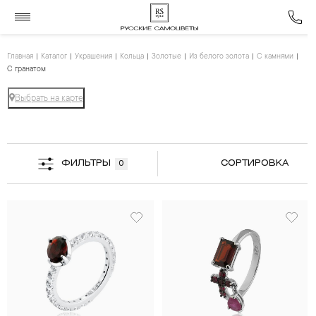
Главная
Каталог
Украшения
Кольца
Золотые
Из белого золота
С камнями
С гранатом
Выбрать на карте
ФИЛЬТРЫ
СОРТИРОВКА
0