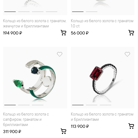
Кольцо из белого золота с гранатом,
Кольцо из белого золота с гранатом
жемчугом и бриллиантами
1.0 ct
194 900 ₽
56 000 ₽
Кольцо из белого золота с
Кольцо из белого золота с гранатом
сапфиром, гранатом и
и бриллиантами
бриллиантами
113 900 ₽
311 900 ₽