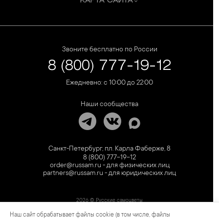
КАРТА САЙТА
Звоните бесплатно по России
8 (800) 777-19-12
Ежедневно: с 10:00 до 22:00
Наши сообщества
Санкт-Петербург, пл. Карла Фаберже, 8
8 (800) 777-19-12
order@russam.ru - для физических лиц
partners@russam.ru - для юридических лиц
2026 © Русские самоцветы
Наш сайт обрабатывает файлы cookie (в том числе, файлы
Предложение не является публичной офертой. Цены на сайте и в розничной сети