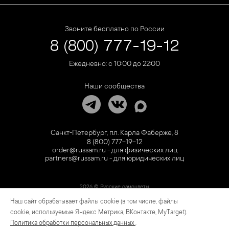
Звоните бесплатно по России
8 (800) 777-19-12
Ежедневно: с 10:00 до 22:00
Наши сообщества
Санкт-Петербург, пл. Карла Фаберже, 8
8 (800) 777-19-12
order@russam.ru - для физических лиц
partners@russam.ru - для юридических лиц
2026 © Русские самоцветы
Наш сайт обрабатывает файлы cookie (в том числе, файлы
Предложение не является публичной офертой. Цены на сайте и в розничной сети
могут отличаться. Информация на сайте о товаре носит рекламный характер и
cookie, используемые Яндекс Метрика, ВКонтакте, MyTarget).
расценивается как приглашение делать оферты на основании п.1 ст. 437
Политика обработки персональных данных
.
Гражданского кодекса РФ.