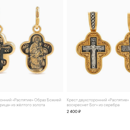
Крест двухсторонний «Распятие» Молитва «Да
ица» из жёлтого золота
воскреснет Бог» из серебра
2 400 ₽