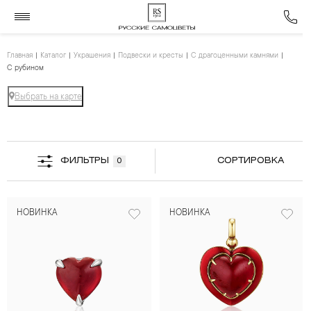
Главная
Каталог
Украшения
Подвески и кресты
С драгоценными камнями
С рубином
Выбрать на карте
ФИЛЬТРЫ
СОРТИРОВКА
0
НОВИНКА
НОВИНКА