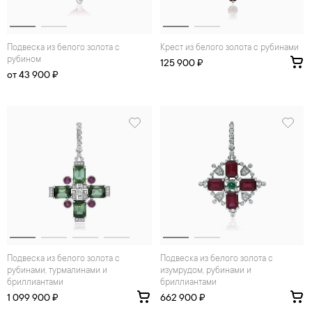
Подвеска из белого золота с
Крест из белого золота с рубинами
рубином
125 900 ₽
от 43 900 ₽
Подвеска из белого золота с
Подвеска из белого золота с
рубинами, турмалинами и
изумрудом, рубинами и
бриллиантами
бриллиантами
1 099 900 ₽
662 900 ₽