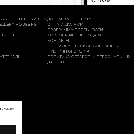
КИЙ ЮВЕЛИРНЫЙ ДОМ
ДОСТАВКА И ОПЛАТА
WELLERY HOUSE RS
ОПЛАТА ДОЛЯМИ
М
ПРОГРАММА ЛОЯЛЬНОСТИ
ОТВЕТЫ
КОРПОРАТИВНЫЕ ПОДАРКИ
КОНТАКТЫ
ПОЛЬЗОВАТЕЛЬСКОЕ СОГЛАШЕНИЕ
ПУБЛИЧНАЯ ОФЕРТА
АТЕРИАЛЫ
ПОЛИТИКА ОБРАБОТКИ ПЕРСОНАЛЬНЫХ
ДАННЫХ
льзуемые