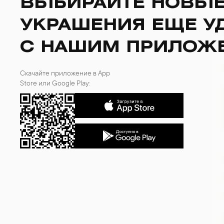
ВЫБИРАЙТЕ НОВЫ
БРАСЛЕТЫ
ИНТЕРЬЕР
УКРАШЕНИЯ ЕЩЕ У
ДЕТЯМ
АКСЕССУАРЫ И
СУВЕНИРЫ
С НАШИМ ПРИЛОЖ
МУЖЧИНАМ
ХРУСТАЛЬ И ФАРФОР
Скачайте приложение в App
Store или Google Play: