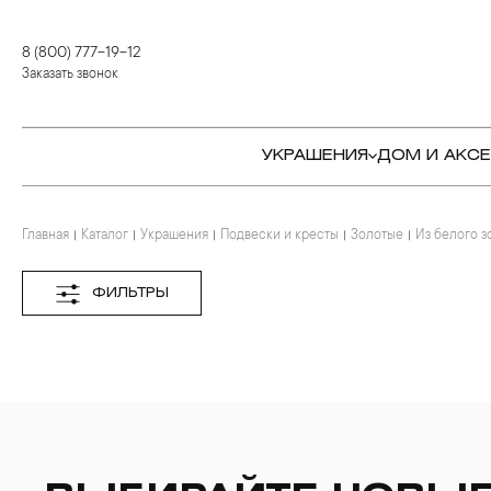
8 (800) 777-19-12
Заказать звонок
УКРАШЕНИЯ
ДОМ И АКС
Главная
Каталог
Украшения
Подвески и кресты
Золотые
Из белого з
КОЛЬЦА
СТОЛОВЫЕ ПРИБОРЫ
КОЛЬЦА
СЕРЬГИ
СЕРВИРОВКА СТОЛА
СЕРЬГИ
ФИЛЬТРЫ
ПОДВЕСКИ И КРЕСТЫ
ДЛЯ ЧАЯ
БРАСЛЕТЫ
БРОШИ
ДЛЯ КОФЕ
КОЛЬЕ И ПОДВЕСКИ
КОЛЬЕ
БАР
БРОШИ
ЦЕПИ
ДЕТЯМ
КАМНЕРЕЗНОЕ
ИСКУССТВО