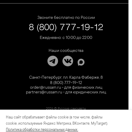
Звоните бесплатно по России
8 (800) 777-19-12
Ежедневно: с 10:00 до 22:00
Наши сообщества
Санкт-Петербург, пл. Карла Фаберже, 8
8 (800) 777-19-12
order@russam.ru - для физических лиц
partners@russam.ru - для юридических лиц
2026 © Русские самоцветы
Наш сайт обрабатывает файлы cookie (в том числе, файлы
Предложение не является публичной офертой. Цены на сайте и в розничной сети
могут отличаться. Информация на сайте о товаре носит рекламный характер и
cookie, используемые Яндекс Метрика, ВКонтакте, MyTarget).
расценивается как приглашение делать оферты на основании п.1 ст. 437
Политика обработки персональных данных
.