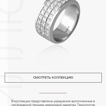
специальных мешочках. Так будет меньше шансов
повредить украшение или оставить на нем царапины.
Изделия с бриллиантами необходимо хранить отдельно от
других камней.
3. Ни в коем случае не храните украшения в ванной комнате.
Особенно беречь от воздействия влаги, необходимо
позолоченные изделия. Также высокую влажность плохо
переносят жемчуг, бирюза, малахит и янтарь.
4. Специалисты обычно рекомендуют чистить украшения не
реже одного раза в месяц, а также регулярно протирать их
фланелевой или замшевой салфеткой.
СМОТРЕТЬ КОЛЛЕКЦИЮ
В коллекции представлены украшения, выполненные в
легендарной технике невидимой закрепки. Технология