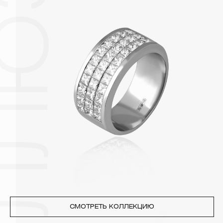
поверхности металлов, забиваются в микроцарапины и
притягивают к себе пыль. Из-за смеси жира и пыли часто
разбалтываются и ломаются замки на ювелирных изделиях.
2. Храните ювелирные украшения в футлярах или
специальных мешочках. Так будет меньше шансов
повредить украшение или оставить на нем царапины.
Изделия с бриллиантами необходимо хранить отдельно от
других камней.
3. Ни в коем случае не храните украшения в ванной комнате.
Особенно беречь от воздействия влаги, необходимо
позолоченные изделия. Также высокую влажность плохо
переносят жемчуг, бирюза, малахит и янтарь.
4. Специалисты обычно рекомендуют чистить украшения не
реже одного раза в месяц, а также регулярно протирать их
фланелевой или замшевой салфеткой.
СМОТРЕТЬ КОЛЛЕКЦИЮ