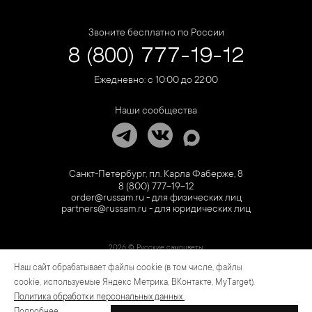
Звоните бесплатно по России
8 (800) 777-19-12
Ежедневно: с 10:00 до 22:00
Наши сообщества
Санкт-Петербург, пл. Карла Фаберже, 8
8 (800) 777-19-12
order@russam.ru - для физических лиц
partners@russam.ru - для юридических лиц
2026 © Русские самоцветы
Наш сайт обрабатывает файлы cookie (в том числе, файлы
Предложение не является публичной офертой. Цены на сайте и в розничной сети
могут отличаться. Информация на сайте о товаре носит рекламный характер и
cookie, используемые Яндекс Метрика, ВКонтакте, MyTarget).
расценивается как приглашение делать оферты на основании п.1 ст. 437
Политика обработки персональных данных
.
Гражданского кодекса РФ.