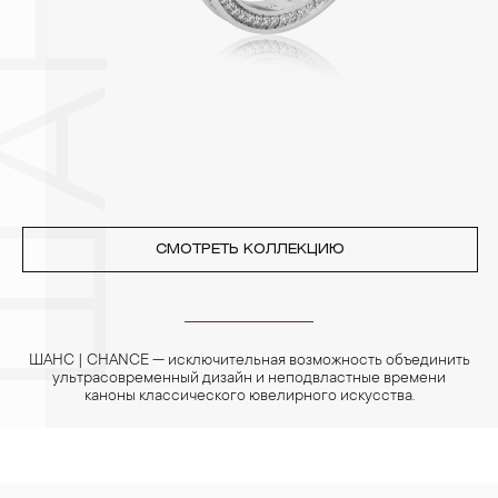
позолоченные изделия. Также высокую влажность плохо
переносят жемчуг, бирюза, малахит и янтарь.
4. Специалисты обычно рекомендуют чистить украшения не
реже одного раза в месяц, а также регулярно протирать их
фланелевой или замшевой салфеткой.
СМОТРЕТЬ КОЛЛЕКЦИЮ
ШАНС | CHANCE — исключительная возможность объединить
ультрасовременный дизайн и неподвластные времени
каноны классического ювелирного искусства.