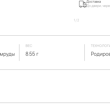
Доставка
До двери, чере
1
/
2
ВЕС
ТЕХНОЛОГ
умруды
8.55 г
Родиро