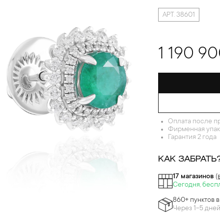
АРТ. 38601
1 190 90
Оплата после п
Фирменная упак
Гарантия 2 года
КАК ЗАБРАТЬ
17 магазинов
(
Сегодня, бесп
860+ пунктов 
Через 1-5 дне