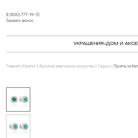
8 (800) 777-19-12
Заказать звонок
УКРАШЕНИЯ
ДОМ И АКС
Главная
Каталог
Высокое ювелирное искусство
Серьги
Пусеты из бел
КОЛЬЦА
СТОЛОВЫЕ ПРИБОРЫ
КОЛЬЦА
СЕРЬГИ
СЕРВИРОВКА СТОЛА
СЕРЬГИ
ПОДВЕСКИ И КРЕСТЫ
ДЛЯ ЧАЯ
БРАСЛЕТЫ
БРОШИ
ДЛЯ КОФЕ
КОЛЬЕ И ПОДВЕСКИ
КОЛЬЕ
БАР
БРОШИ
ЦЕПИ
ДЕТЯМ
КАМНЕРЕЗНОЕ
ИСКУССТВО