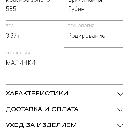
Красное золото
Бриллианты,
585
Рубин
ВЕС
ТЕХНОЛОГИЯ
3.37 г
Родирование
КОЛЛЕКЦИЯ
МАЛИНКИ
ХАРАКТЕРИСТИКИ
3.37 гр.
Вес:
ДОСТАВКА И ОПЛАТА
Рубин - Количество: 2, Форма: «Овал»,
Вставка:
Цвет: 2 , Чистота: 2
Вес: 0.615 ct.
УХОД ЗА ИЗДЕЛИЕМ
Бриллиант - Количество: 64,
Вес: 0.44ct.