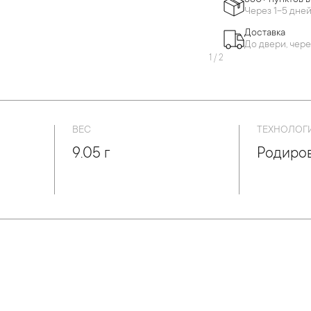
860+ пунктов 
Через 1-5 дне
Доставка
До двери, чере
1
/
2
ВЕС
ТЕХНОЛОГ
9.05 г
Родиро