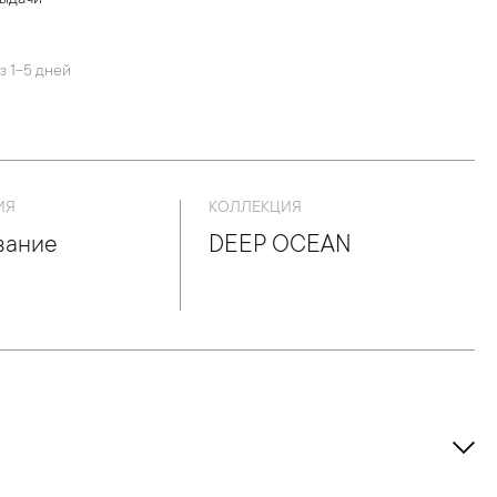
выдачи
й
з 1-5 дней
ИЯ
КОЛЛЕКЦИЯ
вание
DEEP OCEAN