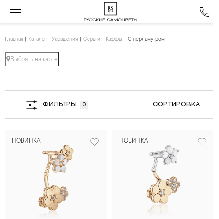
Главная
Каталог
Украшения
Серьги
Каффы
С перламутром
Выбрать на карте
ФИЛЬТРЫ
СОРТИРОВКА
0
НОВИНКА
НОВИНКА