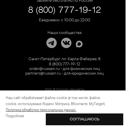
Звоните бесплатно по России
8 (800) 777-19-12
Ежедневно: с 10:00 до 22:00
Наши сообщества
Санкт-Петербург, пл. Карла Фаберже, 8
8 (800) 777-19-12
order@russam.ru - для физических лиц
partners@russam.ru - для юридических лиц
2026 © Русские самоцветы
Наш сайт обрабатывает файлы cookie (в том числе, файлы
Предложение не является публичной офертой. Цены на сайте и в розничной сети
могут отличаться. Информация на сайте о товаре носит рекламный характер и
cookie, используемые Яндекс Метрика, ВКонтакте, MyTarget).
расценивается как приглашение делать оферты на основании п.1 ст. 437
Политика обработки персональных данных
.
Гражданского кодекса РФ.
Подробнее
СОГЛАШАЮСЬ