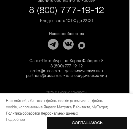
Звоните бесплатно по России
8 (800) 777-19-12
Ежедневно: с 10:00 до 22:00
Наши сообщества
Санкт-Петербург, пл. Карла Фаберже, 8
8 (800) 777-19-12
order@russam.ru - для физических лиц
partners@russam.ru - для юридических лиц
2026 © Русские самоцветы
Наш сайт обрабатывает файлы cookie (в том числе, файлы
Предложение не является публичной офертой. Цены на сайте и в розничной сети
могут отличаться. Информация на сайте о товаре носит рекламный характер и
cookie, используемые Яндекс Метрика, ВКонтакте, MyTarget).
расценивается как приглашение делать оферты на основании п.1 ст. 437
Политика обработки персональных данных
.
Гражданского кодекса РФ.
Подробнее
СОГЛАШАЮСЬ