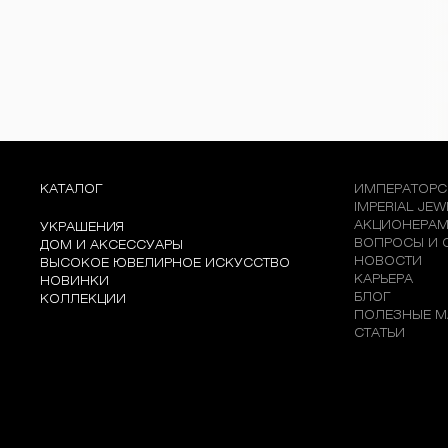
КАТАЛОГ
ИМПЕРАТОРС
IMPERIAL JE
АКЦИОНЕРА
УКРАШЕНИЯ
ВОПРОСЫ И 
ДОМ И АКСЕССУАРЫ
НОВОСТИ
ВЫСОКОЕ ЮВЕЛИРНОЕ ИСКУССТВО
КАРЬЕРА
НОВИНКИ
БЛОГ
КОЛЛЕКЦИИ
ПОЛЕЗНЫЕ М
СТАТЬИ