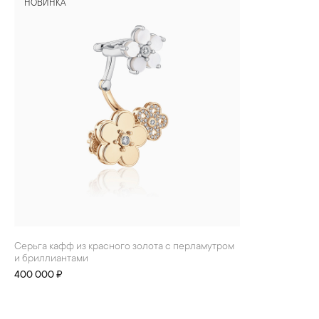
НОВИНКА
БРАСЛЕТЫ
ИНТЕРЬЕР
ДЕТЯМ
АКСЕССУАРЫ И
СУВЕНИРЫ
МУЖЧИНАМ
ХРУСТАЛЬ И ФАРФОР
Серьга кафф из красного золота с перламутром
и бриллиантами
400 000 ₽