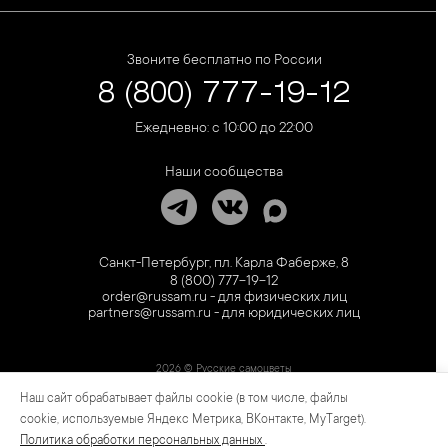
Звоните бесплатно по России
8 (800) 777-19-12
Ежедневно: с 10:00 до 22:00
Наши сообщества
Санкт-Петербург, пл. Карла Фаберже, 8
8 (800) 777-19-12
order@russam.ru - для физических лиц
partners@russam.ru - для юридических лиц
2026 © Русские самоцветы
Наш сайт обрабатывает файлы cookie (в том числе, файлы
Предложение не является публичной офертой. Цены на сайте и в розничной сети
могут отличаться. Информация на сайте о товаре носит рекламный характер и
cookie, используемые Яндекс Метрика, ВКонтакте, MyTarget).
расценивается как приглашение делать оферты на основании п.1 ст. 437
Политика обработки персональных данных
.