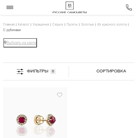
Главная
Каталог
Украшения
Серьги
Пусеты
Золотые
Из красного золота
С рубинами
Выбрать на карте
ФИЛЬТРЫ
СОРТИРОВКА
0