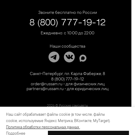
Звоните бесплатно по России
8 (800) 777-19-12
Ежедневно: с 10:00 до 22:00
Наши сообщества
Санкт-Петербург, пл. Карла Фаберже, 8
8 (800) 777-19-12
order@russam.ru - для физических лиц
partners@russam.ru - для юридических лиц
2026 © Русские самоцветы
Наш сайт обрабатывает файлы cookie (в том числе, файлы
Предложение не является публичной офертой. Цены на сайте и в розничной сети
могут отличаться. Информация на сайте о товаре носит рекламный характер и
cookie, используемые Яндекс Метрика, ВКонтакте, MyTarget).
расценивается как приглашение делать оферты на основании п.1 ст. 437
Политика обработки персональных данных
.
Гражданского кодекса РФ.
Подробнее