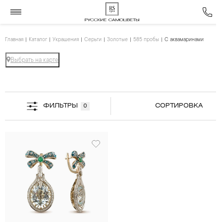
Главная
Каталог
Украшения
Серьги
Золотые
585 пробы
С аквамаринами
Выбрать на карте
ФИЛЬТРЫ
СОРТИРОВКА
0