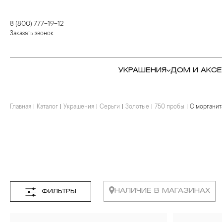
8 (800) 777-19-12
Заказать звонок
УКРАШЕНИЯ
ДОМ И АКС
Главная
Каталог
Украшения
Серьги
Золотые
750 пробы
С моргани
КОЛЬЦА
СТОЛОВЫЕ ПРИБОРЫ
КОЛЬЦА
СЕРЬГИ
СЕРВИРОВКА СТОЛА
СЕРЬГИ
ПОДВЕСКИ И КРЕСТЫ
ДЛЯ ЧАЯ
БРАСЛЕТЫ
БРОШИ
ДЛЯ КОФЕ
КОЛЬЕ И ПОДВЕСКИ
КОЛЬЕ
БАР
БРОШИ
НАЛИЧИЕ В МАГАЗИНАХ
ФИЛЬТРЫ
ЦЕПИ
ДЕТЯМ
КАМНЕРЕЗНОЕ
ИСКУССТВО