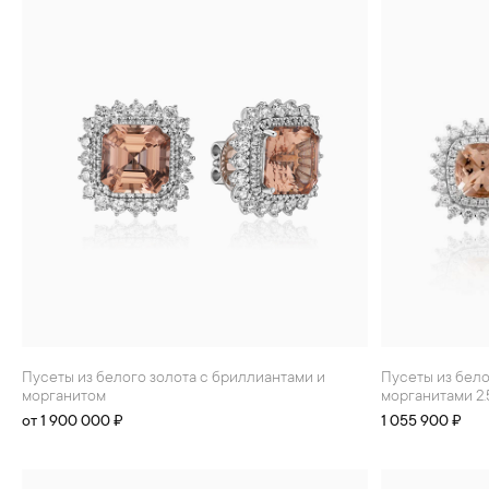
БРАСЛЕТЫ
ИНТЕРЬЕР
ДЕТЯМ
АКСЕССУАРЫ И
СУВЕНИРЫ
МУЖЧИНАМ
ХРУСТАЛЬ И ФАРФОР
Пусеты из белого золота с бриллиантами и
Пусеты из белого золота с бриллиантами и
морганитом
морганитами 2.
от 1 900 000 ₽
1 055 900 ₽