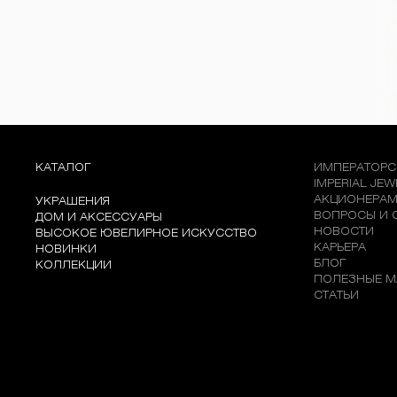
КАТАЛОГ
ИМПЕРАТОРС
IMPERIAL JE
АКЦИОНЕРА
УКРАШЕНИЯ
ВОПРОСЫ И 
ДОМ И АКСЕССУАРЫ
НОВОСТИ
ВЫСОКОЕ ЮВЕЛИРНОЕ ИСКУССТВО
КАРЬЕРА
НОВИНКИ
БЛОГ
КОЛЛЕКЦИИ
ПОЛЕЗНЫЕ М
СТАТЬИ