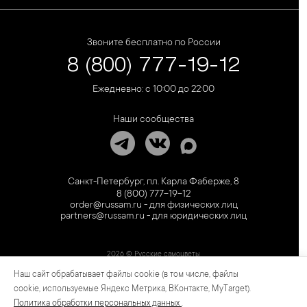
Звоните бесплатно по России
8 (800) 777-19-12
Ежедневно: с 10:00 до 22:00
Наши сообщества
Санкт-Петербург, пл. Карла Фаберже, 8
8 (800) 777-19-12
order@russam.ru - для физических лиц
partners@russam.ru - для юридических лиц
2026 © Русские самоцветы
Наш сайт обрабатывает файлы cookie (в том числе, файлы
Предложение не является публичной офертой. Цены на сайте и в розничной сети
могут отличаться. Информация на сайте о товаре носит рекламный характер и
cookie, используемые Яндекс Метрика, ВКонтакте, MyTarget).
расценивается как приглашение делать оферты на основании п.1 ст. 437
Политика обработки персональных данных
.