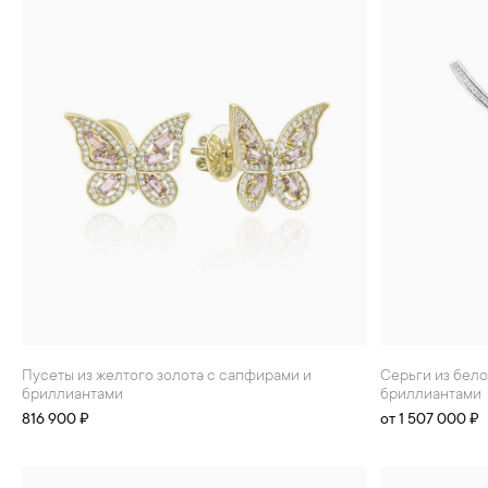
Пусеты из желтого золота с сапфирами и
Серьги из белого золота с турмалинами 3.25 ct и
бриллиантами
бриллиантами
816 900 ₽
от 1 507 000 ₽