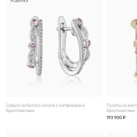
НОВИНКА
БРАСЛЕТЫ
ИНТЕРЬЕР
ДЕТЯМ
АКСЕССУАРЫ И
СУВЕНИРЫ
МУЖЧИНАМ
ХРУСТАЛЬ И ФАРФОР
Серьги из белого золота с сапфирами и
Пусеты из желтого золота с кораллом и
бриллиантами
бриллиантами
193 900 ₽