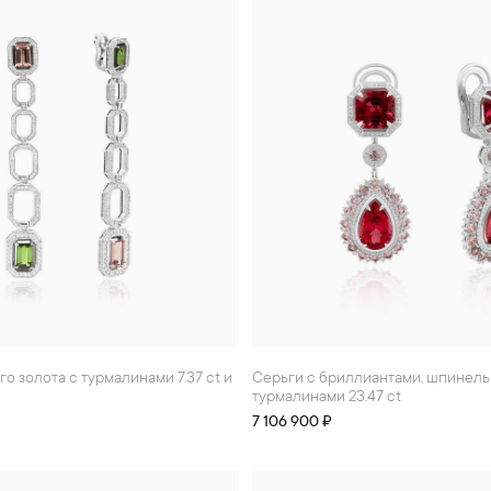
Серьги с бриллиантами, шпинелью и
турмалинами 23.47 ct
7 106 900 ₽