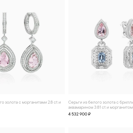
Серьги из белого золота с бриллиантами,
аквамарином 3.81 ct и морганитом 
4 532 900 ₽