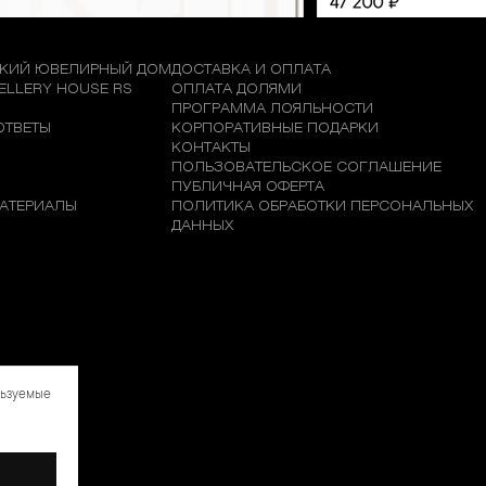
КИЙ ЮВЕЛИРНЫЙ ДОМ
ДОСТАВКА И ОПЛАТА
WELLERY HOUSE RS
ОПЛАТА ДОЛЯМИ
М
ПРОГРАММА ЛОЯЛЬНОСТИ
ОТВЕТЫ
КОРПОРАТИВНЫЕ ПОДАРКИ
КОНТАКТЫ
ПОЛЬЗОВАТЕЛЬСКОЕ СОГЛАШЕНИЕ
ПУБЛИЧНАЯ ОФЕРТА
АТЕРИАЛЫ
ПОЛИТИКА ОБРАБОТКИ ПЕРСОНАЛЬНЫХ
ДАННЫХ
льзуемые