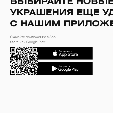
ВЫБИРАЙТЕ НОВЫ
БРАСЛЕТЫ
ИНТЕРЬЕР
УКРАШЕНИЯ ЕЩЕ У
ДЕТЯМ
АКСЕССУАРЫ И
СУВЕНИРЫ
С НАШИМ ПРИЛОЖ
МУЖЧИНАМ
ХРУСТАЛЬ И ФАРФОР
Скачайте приложение в App
Store или Google Play: