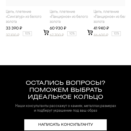
Цепь, плетение
Цепь, плетение
Цепь, плетение
«Сингапур» из белого
«Панцирное» из белого
«Панцирное» из белог
золота
золота
золота
33 390 ₽
60 930 ₽
41 940 ₽
10%
10%
10%
37 100
₽
67 700
₽
46 600
₽
ОСТАЛИСЬ ВОПРОСЫ?
ПОМОЖЕМ ВЫБРАТЬ
ИДЕАЛЬНОЕ КОЛЬЦО
Наши консультанты расскажут о камнях, металлах,размерах
и подберут украшение под ваш образ
НАПИСАТЬ КОНСУЛЬТАНТУ